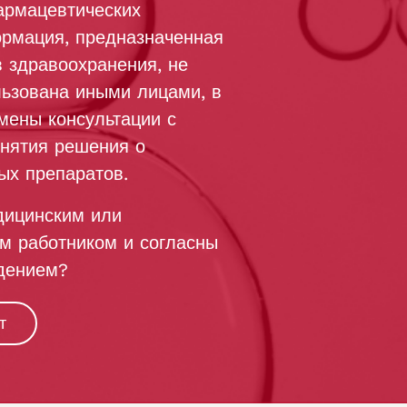
армацевтических
ормация, предназначенная
 здравоохранения, не
льзована иными лицами, в
мены консультации с
инятия решения о
ых препаратов.
дицинским или
м работником и согласны
дением?
т