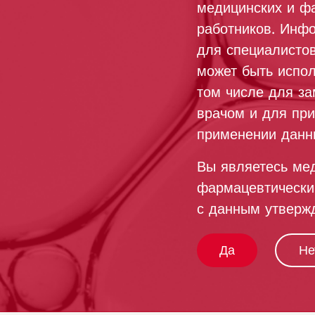
медицинских и ф
работников. Инф
для специалистов
может быть испо
том числе для за
врачом и для пр
применении данн
Вы являетесь ме
фармацевтически
с данным утверж
Да
Не