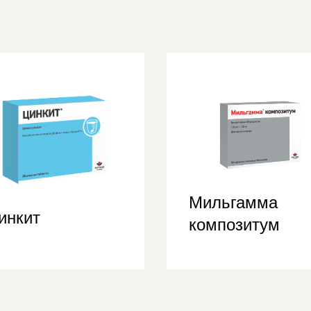
Мильгамма
инкит
композитум