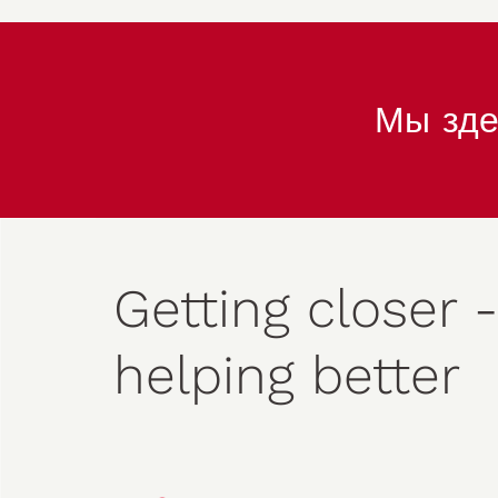
Мы зде
Getting closer -
helping better