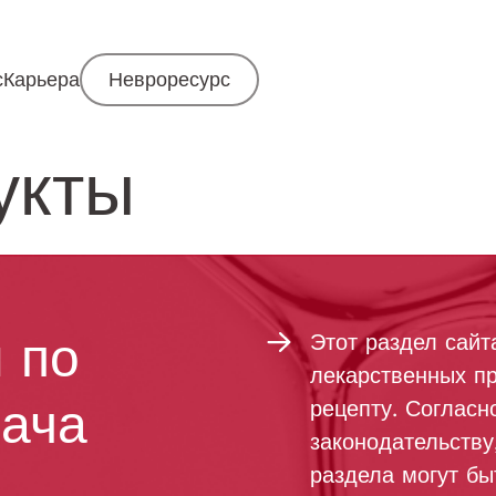
с
Карьера
Невроресурс
укты
 по
Этот раздел сай
лекарственных пр
рача
рецепту. Соглас
законодательству
раздела могут бы